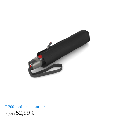
T.200 medium duomatic
Ab
52,99 €
Regulärer Preis
69,99 €