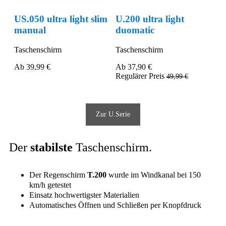
im
U.200 ultra light
U.090 Ultra Light
U.
duomatic
XXL Manual Compact
m
Taschenschirm
Partner-Regenschirm
Pa
Ab
37,90 €
Ab
69,99 €
A
Regulärer Preis
49,99 €
Zur U.Serie
Der
stabilste
Taschenschirm
.
Der Regenschirm
T.200
wurde im Windkanal bei 150
km/h getestet
Einsatz hochwertigster Materialien
Automatisches Öffnen und Schließen per Knopfdruck