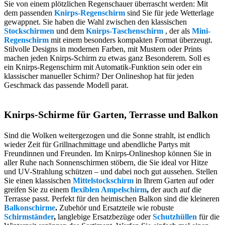
Sie von einem plötzlichen Regenschauer überrascht werden: Mit
dem passenden
Knirps-Regenschirm
sind Sie für jede Wetterlage
gewappnet. Sie haben die Wahl zwischen den klassischen
Stockschirmen
und dem
Knirps-Taschenschirm
, der als
Mini-
Regenschirm
mit einem besonders kompakten Format überzeugt.
Stilvolle Designs in modernen Farben, mit Mustern oder Prints
machen jeden Knirps-Schirm zu etwas ganz Besonderem. Soll es
ein Knirps-Regenschirm mit Automatik-Funktion sein oder ein
klassischer manueller Schirm? Der Onlineshop hat für jeden
Geschmack das passende Modell parat.
Knirps-Schirme für Garten, Terrasse und Balkon
Sind die Wolken weitergezogen und die Sonne strahlt, ist endlich
wieder Zeit für Grillnachmittage und abendliche Partys mit
Freundinnen und Freunden. Im Knirps-Onlineshop können Sie in
aller Ruhe nach Sonnenschirmen stöbern, die Sie ideal vor Hitze
und UV-Strahlung schützen – und dabei noch gut aussehen. Stellen
Sie einen klassischen
Mittelstockschirm
in Ihrem Garten auf oder
greifen Sie zu einem
flexiblen Ampelschirm
,
der auch auf die
Terrasse passt. Perfekt für den heimischen Balkon sind die kleineren
Balkonschirme
.
Zubehör und Ersatzteile wie robuste
Schirmständer
,
langlebige Ersatzbezüge oder
Schutzhüllen
für die