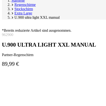
Startseite
Regenschirme
Stockschirm
Extra Large
U.900 ultra light XXL manual
*Bereits reduzierte Artikel sind ausgenommen.
962900
U.900 ULTRA LIGHT XXL MANUAL
Partner-Regenschirm
89,99 €
Produktgalerie
Image
überspringen
1
of
5