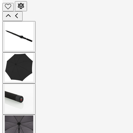
View
larger
image
View
larger
image
View
larger
image
View
larger
image