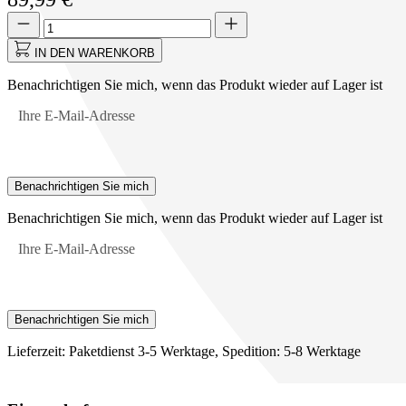
die
Menge
Menge
Pfeiltasten,
aktualisiert
um
auf
IN DEN WARENKORB
zwischen
1
den
Benachrichtigen Sie mich, wenn das Produkt wieder auf Lager ist
Optionen
zu
Ihre E-Mail-Adresse
wechseln.
Benachrichtigen Sie mich
Benachrichtigen Sie mich, wenn das Produkt wieder auf Lager ist
Ihre E-Mail-Adresse
Benachrichtigen Sie mich
Lieferzeit: Paketdienst 3-5 Werktage, Spedition: 5-8 Werktage