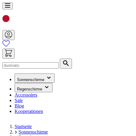
Zum
Inhalt
springen
Suche
(hat
Sonnenschirme
ein
Untermenü)
(hat
Regenschirme
ein
Accessoires
Untermenü)
Sale
Blog
Kooperationen
Startseite
Sonnenschirme