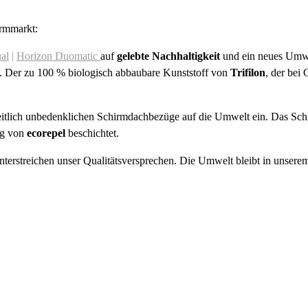
irmmarkt:
al
|
H
o
rizon Duomati
c
auf
gelebte Nachhaltigkeit
und ein neues Umwel
. Der zu 100 % biologisch abbaubare Kunststoff von
Trifilon
, der bei 
heitlich unbedenklichen Schirmdachbezüge auf die Umwelt ein. Das Sch
ng von
ecorepel
beschichtet.
nterstreichen unser Qualitätsversprechen. Die Umwelt bleibt in unser