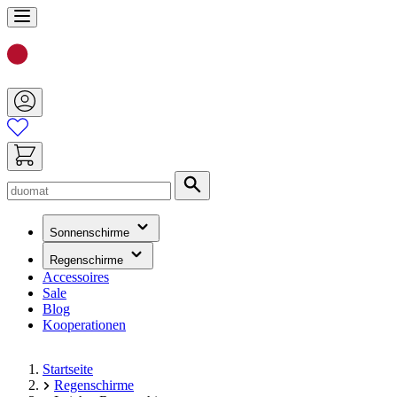
Zum
Inhalt
springen
Suche
(hat
Sonnenschirme
ein
Untermenü)
(hat
Regenschirme
ein
Accessoires
Untermenü)
Sale
Blog
Kooperationen
Startseite
Regenschirme