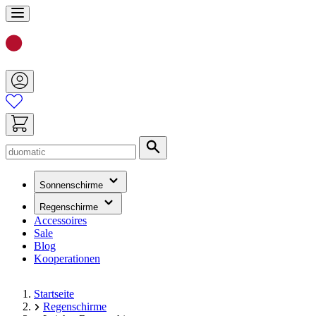
Zum
Inhalt
springen
Suche
(hat
Sonnenschirme
ein
Untermenü)
(hat
Regenschirme
ein
Accessoires
Untermenü)
Sale
Blog
Kooperationen
Startseite
Regenschirme