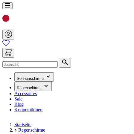
Zum
Inhalt
springen
Suche
(hat
Sonnenschirme
ein
Untermenü)
(hat
Regenschirme
ein
Accessoires
Untermenü)
Sale
Blog
Kooperationen
Startseite
Regenschirme