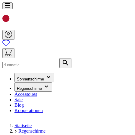
Zum
Inhalt
springen
Suche
(hat
Sonnenschirme
ein
Untermenü)
(hat
Regenschirme
ein
Accessoires
Untermenü)
Sale
Blog
Kooperationen
Startseite
Regenschirme