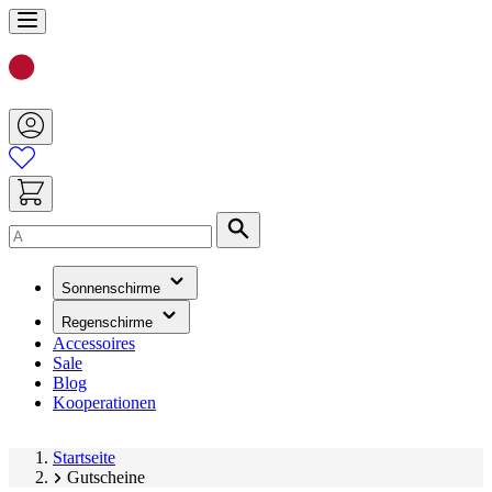
Zum
Inhalt
springen
Suche
(hat
Sonnenschirme
ein
Untermenü)
(hat
Regenschirme
ein
Accessoires
Untermenü)
Sale
Blog
Kooperationen
Startseite
Gutscheine