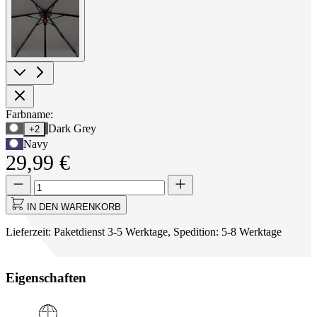
larger
image
Produktoptionen
Farbname:
Verwenden
Dark Grey
+2
Sie
Navy
die
29,99 €
Tabulatortaste,
um
Menge
Menge
zur
aktualisiert
ersten
auf
IN DEN WARENKORB
Auswahloption
1
zu
Lieferzeit: Paketdienst 3-5 Werktage, Spedition: 5-8 Werktage
navigieren,
und
anschließend
Eigenschaften
die
Pfeiltasten,
um