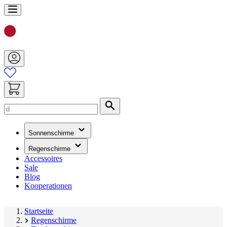
Zum
Inhalt
springen
Suche
(hat
Sonnenschirme
ein
Untermenü)
(hat
Regenschirme
ein
Accessoires
Untermenü)
Sale
Blog
Kooperationen
Startseite
Regenschirme