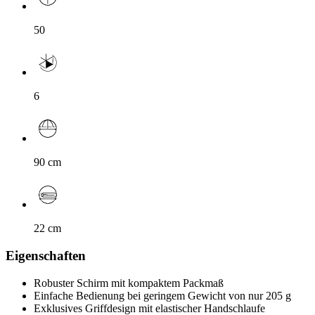
zwischen
den
Optionen
50
zu
wechseln.
6
90
cm
22
cm
Eigenschaften
Robuster Schirm mit kompaktem Packmaß
Einfache Bedienung bei geringem Gewicht von nur 205 g
Exklusives Griffdesign mit elastischer Handschlaufe