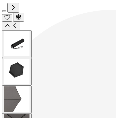
View
larger
image
View
larger
image
View
larger
image
View