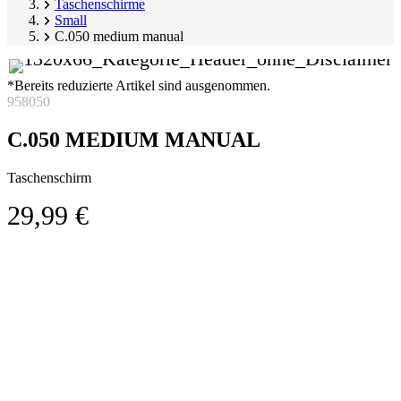
Taschenschirme
Small
C.050 medium manual
*Bereits reduzierte Artikel sind ausgenommen.
958050
C.050 MEDIUM MANUAL
Taschenschirm
29,99 €
Produktgalerie
Image
überspringen
1
of
4