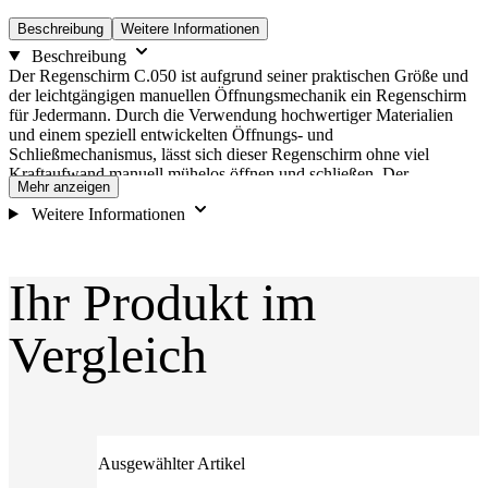
Beschreibung
Weitere Informationen
Beschreibung
Der Regenschirm C.050 ist aufgrund seiner praktischen Größe und
der leichtgängigen manuellen Öffnungsmechanik ein Regenschirm
für Jedermann. Durch die Verwendung hochwertiger Materialien
und einem speziell entwickelten Öffnungs- und
Schließmechanismus, lässt sich dieser Regenschirm ohne viel
Kraftaufwand manuell mühelos öffnen und schließen. Der
Mehr anzeigen
Regenschirm ist mit einem 3-teiligen schwarzen Stahlstock
ausgestattet und hat somit im geschlossenen Zustand lediglich eine
Weitere Informationen
Länge von 22 cm. Aufgrund der qualitativen Verarbeitung ist der
Knirps Taschenschirm äußerst robust und wurde im Windkanal auf
Windgeschwindigkeiten von bis zu 80 km/h getestet. Mit seinem
Ihr Produkt im
Schirmdachdurchmesser von 90 cm ist er ideal für eine Person
geeignet und erreicht durch die Verwendung sehr leichter
Materialien wie Fiberglas und Aluminium lediglich ein Gewicht von
Vergleich
205 g, wodurch er federleicht in der Tasche liegt. Merkmale
Kompakte Größe, manuelle Bedienung Sportliches Gestell in
Schwarz, 6 Schienen Lieferung enthält eine farblich passende
Schutzhülle Schlaufe am Griff sorgt für einen praktischen Transport
Ausgewählter Artikel