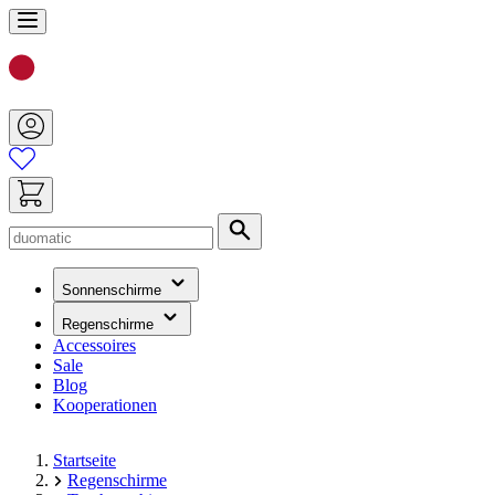
Zum
Inhalt
springen
Suche
(hat
Sonnenschirme
ein
Untermenü)
(hat
Regenschirme
ein
Accessoires
Untermenü)
Sale
Blog
Kooperationen
Startseite
Regenschirme