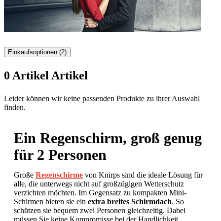
Einkaufsoptionen
(2)
0
Artikel
Artikel
Zur
Leider können wir keine passenden Produkte zu ihrer Auswahl
Produktliste
finden.
springen
Ein Regenschirm, groß genug
für 2 Personen
Große
Regenschirme
von Knirps sind die ideale Lösung für
alle, die unterwegs nicht auf großzügigen Wetterschutz
verzichten möchten. Im Gegensatz zu kompakten Mini-
Schirmen bieten sie ein
extra breites Schirmdach
. So
schützen sie bequem zwei Personen gleichzeitig. Dabei
müssen Sie keine Kompromisse bei der Handlichkeit