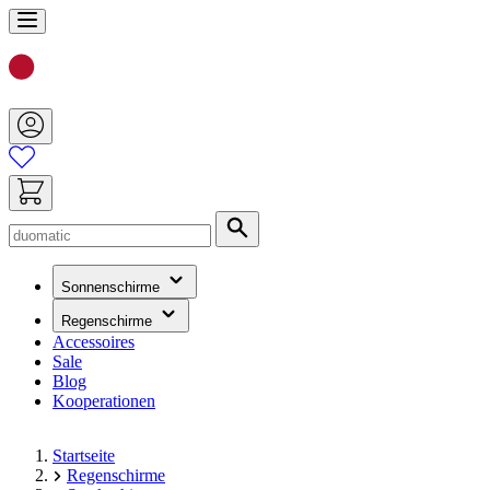
Zum
Inhalt
springen
Suche
(hat
Sonnenschirme
ein
Untermenü)
(hat
Regenschirme
ein
Accessoires
Untermenü)
Sale
Blog
Kooperationen
Startseite
Regenschirme