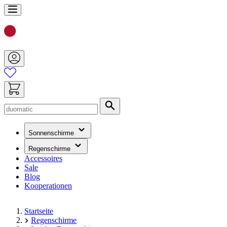
Zum
Inhalt
springen
Suche
(hat
Sonnenschirme
ein
Untermenü)
(hat
Regenschirme
ein
Accessoires
Untermenü)
Sale
Blog
Kooperationen
Startseite
Regenschirme